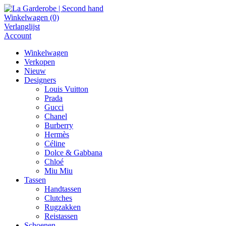
Winkelwagen
(0)
Verlanglijst
Account
Winkelwagen
Verkopen
Nieuw
Designers
Louis Vuitton
Prada
Gucci
Chanel
Burberry
Hermès
Céline
Dolce & Gabbana
Chloé
Miu Miu
Tassen
Handtassen
Clutches
Rugzakken
Reistassen
Schoenen