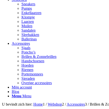
Sneakers
Pumps
Enkellaarzen
Klompje
Laarzen
Muilen
Sandalen
Sleehakken
Ballerinas
Accessoires
Sjaals
Poncho’s
Brillen & Zonnebrillen
Handschoenen
Hoeden
Riemen
Portemonnees
Sieraden
Overige accessoires
Mijn account
Blog
Menu
Menu
U bevindt zich hier:
Home
1
/
Webshop
2
/
Accessoires
3
/
Brillen & Zo