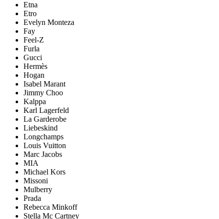
Etna
Etro
Evelyn Monteza
Fay
Feel-Z
Furla
Gucci
Hermès
Hogan
Isabel Marant
Jimmy Choo
Kalppa
Karl Lagerfeld
La Garderobe
Liebeskind
Longchamps
Louis Vuitton
Marc Jacobs
MIA
Michael Kors
Missoni
Mulberry
Prada
Rebecca Minkoff
Stella Mc Cartney