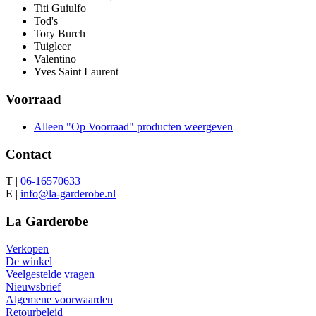
Titi Guiulfo
Tod's
Tory Burch
Tuigleer
Valentino
Yves Saint Laurent
Voorraad
Alleen "Op Voorraad" producten weergeven
Contact
T |
06-16570633
E |
info@la-garderobe.nl
La Garderobe
Verkopen
De winkel
Veelgestelde vragen
Nieuwsbrief
Algemene voorwaarden
Retourbeleid