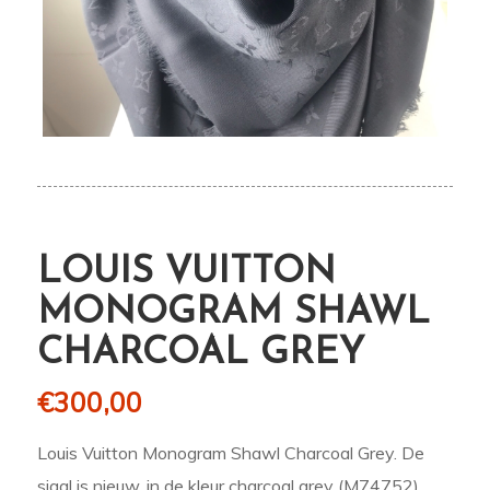
LOUIS VUITTON
MONOGRAM SHAWL
CHARCOAL GREY
€
300,00
Louis Vuitton Monogram Shawl Charcoal Grey. De
sjaal is nieuw, in de kleur charcoal grey (M74752).