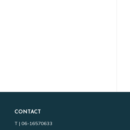
CONTACT
T |
06-16570633