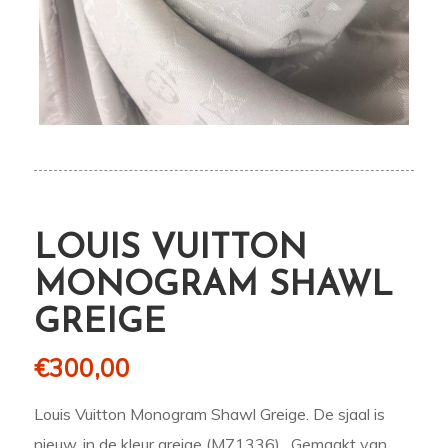
LOUIS VUITTON
MONOGRAM SHAWL
GREIGE
€
300,00
Louis Vuitton Monogram Shawl Greige. De sjaal is
nieuw, in de kleur greige (M71336). Gemaakt van